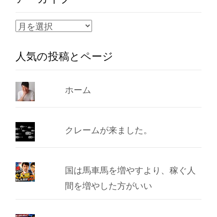
ア
ー
人気の投稿とページ
カ
イ
ブ
ホーム
クレームが来ました。
国は馬車馬を増やすより、稼ぐ人
間を増やした方がいい