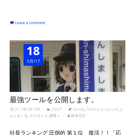
Read More…
Leave a comment
18
5月/17
最強ツールを公開します。
2017年5月18日
ブログ
Storoid
,
Yahoo!ショッピング
,
し
んしましま
,
ストロイド
,
新島々
鈴木正行
社長ランキング 圧倒的 第１位 復活！！「応