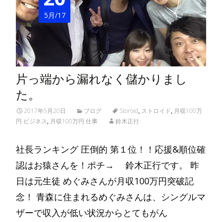
5月/17
片っ端から漏れなく儲かりまし
た。
2017年5月20日
ブログ
Storoid
,
ストロイド
,
月収100万
円 ビジネス
,
月収100万円 仕事
鈴木正行
社長ランキング 圧倒的 第１位！！応援&順位確
認はお猿さんを！ポチ→ 鈴木正行です。 昨
日は元生徒 めぐみさんが月収100万円突破記
念！ 青森に住まれるめぐみさんは、シングルマ
ザーで収入が低い状況からとてもがん