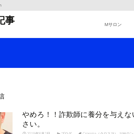
m
Skip
記事
to
Mサロン
content
返信
やめろ！！詐欺師に養分を与えな
さい。
2019年8月2日
ブログ
Crossma（クロスマ）
,
Mサロン