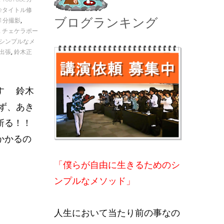
ubeタイトル修
ブログランキング
画1分撮影
,
,
チェケラポー
シンプルなメ
出張
,
鈴木正
す 鈴木
ず、あき
斬る！！
かかるの
「僕らが自由に生きるためのシ
ンプルなメソッド」
人生において当たり前の事なの