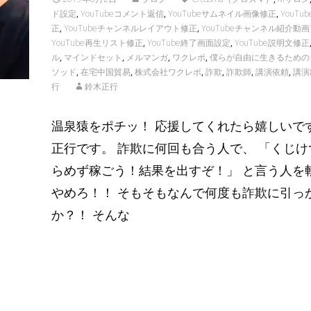
ド設定
,
YouTubeコメント返信
,
YouTubeサムネイル画像修正
,
YouT
正
,
YouTubeチャンネルレイアウト修正
,
YouTubeチャンネル紹介動
YouTube再生リスト修正
,
YouTube終了画面設定
,
YouTube説明文修正
ル
,
マインドセット
,
メルマンガ
,
ワクレボ
,
僕らが自由に生きるための
ソッド
,
在宅中国貿易
,
株式会社ワクレボ
,
詐欺
,
詐欺師
,
講演依頼
,
講演
行
鈴木正行
温泉猿をポチッ！ 応援してくれたら嬉しいで
正行です。 詐欺に何回も合う人で、 「くじけ
らめず稼ごう！結果を出すぞ！」 と言う人を
やめろ！！ そもそもなんで何度も詐欺に引っ
か？！ そんな
Read More…