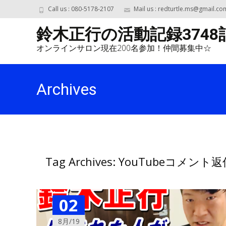
Call us : 080-5178-2107
Mail us : redturtle.ms@gmail.co
鈴木正行の活動記録3748
オンラインサロン現在200名参加！仲間募集中☆
Archives
Tag Archives: YouTubeコメント
02
8月/19