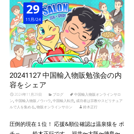
29
11月/24
20241127 中国輸入物販勉強会の内
容をシェア
2024年11月29日
ブログ
中国輸入物販オンラインサロ
ン
,
中国輸入物販ノウハウ
,
中国輸入転売
,
成功者は宗教やスピリチュア
ルで人を集める
,
物販オンラインサロン
鈴木正行
圧倒的現在１位！ 応援&順位確認は温泉猿を ポ
チっ→ 鈴木正行です。 福井〜大阪〜徳島〜