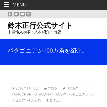
MENU
鈴木正行公式サイト
中国輸入物販・人材紹介・出版
パタゴニアン100カ条を紹介。
2016年1月12日
ブログ
100カ条
,
PATAGONIAN
,
PATAGONIAN 100ヶ条
,
パタゴニアン
,
パ
タゴニアン100カ条
鈴木正行